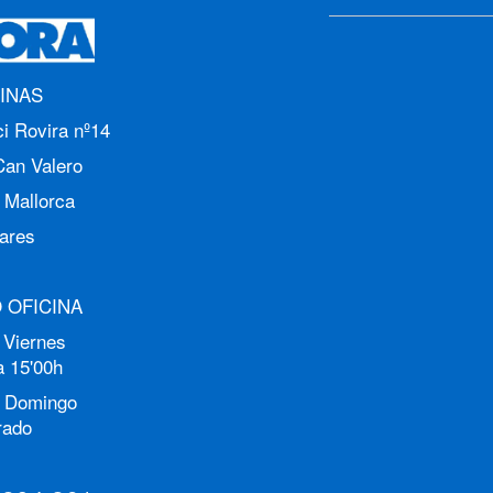
INAS
i Rovira nº14
Can Valero
 Mallorca
ares
 OFICINA
 Viernes
a 15'00h
 Domingo
rado